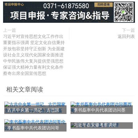
上一篇
下一篇
习近平对宣传思想文化工作作出
返回列表
重要指示强调 坚定文化自信秉持
开放包容坚持守正创新 为全面建
设社会主义现代化国家全面推进
中华民族伟大复兴提供坚强思想
保证强大精神力量有利文化条件
蔡奇出席全国宣传思想
相关文章阅读
古共中央第一书记、古巴国
李书磊率中共代表团访问墨
家主席迪亚斯-卡内尔会见李
西哥
书磊
习近平在安徽考察调研
李书磊率中共代表团访问哥
伦比亚