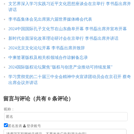
文艺界深入学习实践习近平文化思想座谈会在京举行 李书磊出席并
讲话
李书磊集体会见出席第六届世界媒体峰会代表
2024中国国际孔子文化节在山东曲阜开幕 李书磊出席并宣布开幕
新时代全面深化改革理论研讨会在京举行 李书磊出席并讲话
2024北京文化论坛开幕 李书磊出席并致辞
中柬签署版权及相关权领域合作谅解备忘录
2024国际版权论坛聚焦“版权与创意产业推动可持续发展”
学习贯彻党的二十届三中全会精神中央宣讲团动员会在京召开 蔡奇
出席会议并讲话
留言与评论（共有
0
条评论）
昵称：
匿名发表
登录账号