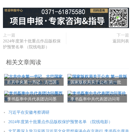
上一篇
下一篇
2024年度第十批重点作品版权保
返回列表
护预警名单 （院线电影）
相关文章阅读
古共中央第一书记、古巴国
国家版权局关于公布 第一批
家主席迪亚斯-卡内尔会见李
版权强国建设典型案例的通
书磊
知
李书磊率中共代表团访问墨
李书磊率中共代表团访问哥
西哥
伦比亚
习近平在安徽考察调研
2024年度第十批重点作品版权保护预警名单 （院线电影）
文艺界深入学习实践习近平文化思想座谈会在京举行 李书磊出席并