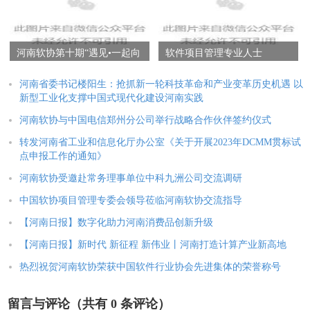
河南软协第十期“遇见•一起向
软件项目管理专业人士
未来”天翼云专场企业家交流
（SPMP）培训机构及讲师首
会成功召开
次培训会顺利举行
河南省委书记楼阳生：抢抓新一轮科技革命和产业变革历史机遇 以
新型工业化支撑中国式现代化建设河南实践
河南软协与中国电信郑州分公司举行战略合作伙伴签约仪式
转发河南省工业和信息化厅办公室《关于开展2023年DCMM贯标试
点申报工作的通知》
河南软协受邀赴常务理事单位中科九洲公司交流调研
中国软协项目管理专委会领导莅临河南软协交流指导
【河南日报】数字化助力河南消费品创新升级
【河南日报】新时代 新征程 新伟业丨河南打造计算产业新高地
热烈祝贺河南软协荣获中国软件行业协会先进集体的荣誉称号
留言与评论（共有
0
条评论）