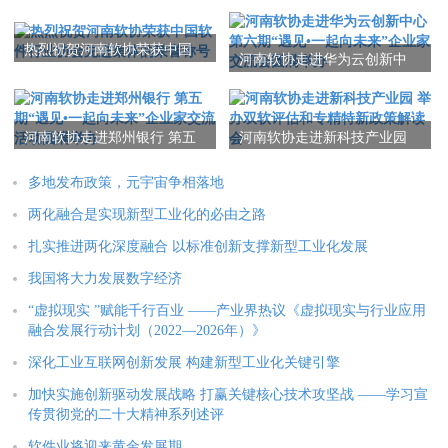
热烈祝贺河南软协荣获中国
河南软协走进华为云创新中
软件行业协会先进集体的荣
心 第六期“遇见•一起向未
誉称号
来”企业家交流会圆满举办
河南软协走进郑州银行 第五
河南软协走进新科技产业园
期“遇见•一起向未来”企业家
举办双软评估和专精特新政
交流活动圆满举办
策解读会
多地发布政策，元宇宙争相落地
两化融合是实现新型工业化的必由之路
扎实推进两化深度融合 以标准创新支撑新型工业化发展
我国将大力发展数字经济
“虚拟现实 ”赋能千行百业 ——产业界热议《虚拟现实与行业应用
融合发展行动计划（2022—2026年）》
深化工业互联网创新发展 构建新型工业化关键引擎
加快实施创新驱动发展战略 打赢关键核心技术攻坚战 ——学习宣
传贯彻党的二十大精神系列述评
软件业将迎来黄金发展期