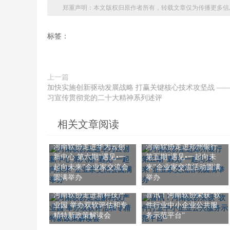
郑重声明：本文版权归原作者所有，转载文章仅为传播更多信
标签：
上一篇
加快实施创新驱动发展战略 打赢关键核心技术攻坚战 —
习宣传贯彻党的二十大精神系列述评
相关文章阅读
河南软协走进华为云创
河南软协走进郑州银行
新中心 第六期“遇见•一
第五期“遇见•一起向未
起向未来”企业家交流会
来”企业家交流活动圆满
圆满举办
举办
河南软协走进新科技产
喜讯！河南软协荣获“软
业园 举办双软评估和专
件行业中小企业公共服
精特新政策解读会
务示范平台”