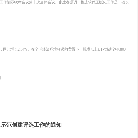
件工作部际联席会议第十次全体会议。张建春强调，推进软件正版化工作是一项长
元，同比增长2.34%。在全球经济环境收紧的背景下，规模以上KTV场所达46800
动
权示范创建评选工作的通知