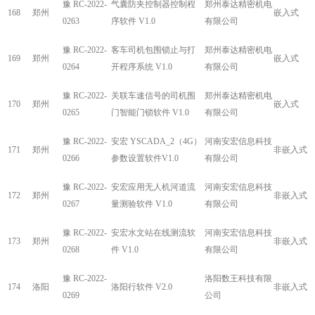
豫 RC-2022-
气囊防夹控制器控制程
郑州泰达精密机电
168
郑州
嵌入式
0263
序软件 V1.0
有限公司
豫 RC-2022-
客车司机包围锁止与打
郑州泰达精密机电
169
郑州
嵌入式
0264
开程序系统 V1.0
有限公司
豫 RC-2022-
关联车速信号的司机围
郑州泰达精密机电
170
郑州
嵌入式
0265
门智能门锁软件 V1.0
有限公司
豫 RC-2022-
安宏 YSCADA_2（4G）
河南安宏信息科技
171
郑州
非嵌入式
0266
参数设置软件V1.0
有限公司
豫 RC-2022-
安宏应用无人机河道流
河南安宏信息科技
172
郑州
非嵌入式
0267
量测验软件 V1.0
有限公司
豫 RC-2022-
安宏水文站在线测流软
河南安宏信息科技
173
郑州
非嵌入式
0268
件 V1.0
有限公司
豫 RC-2022-
洛阳数王科技有限
174
洛阳
洛阳行软件 V2.0
非嵌入式
0269
公司