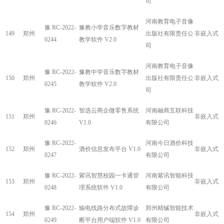
司
河南教育电子音像
豫 RC-2022-
豫教小学音乐数字教材
149
郑州
出版社有限责任公
非嵌入式
0244
教学软件 V2.0
司
河南教育电子音像
豫 RC-2022-
豫教中学音乐数字教材
150
郑州
出版社有限责任公
非嵌入式
0245
教学软件 V2.0
司
豫 RC-2022-
智选云商企微零售系统
河南融商互联科技
151
郑州
非嵌入式
0246
V1.0
有限公司
豫 RC-2022-
河南今日酒价科技
152
郑州
酒价信息发布平台 V1.0
非嵌入式
0247
有限公司
豫 RC-2022-
紫讯智慧校园一卡通管
河南紫讯智能科技
153
郑州
非嵌入式
0248
理系统软件 V1.0
有限公司
豫 RC-2022-
输电线路分布式故障诊
郑州精铖智能技术
154
郑州
非嵌入式
0249
断平台用户端软件 V1.0
有限公司