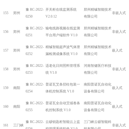
豫 RC-2022-
开关柜在线监测系统
郑州精铖智能技术
155
郑州
非嵌入式
0250
V2.0.12
有限公司
豫 RC-2022-
输电线路视频在线监测
郑州精铖智能技术
156
郑州
非嵌入式
0251
平台用户端软件 V1.0
有限公司
豫 RC-2022-
精铖智能超声波气体泄
郑州精铖智能技术
157
郑州
嵌入式
0252
漏检测成像系统 V1.0
有限公司
豫 RC-2022-
适老化日间照料管理系
河南智健医疗科技
158
郑州
非嵌入式
0253
统 V1.0
有限公司
豫 RC-2022-
普诺瓦艾条切柱包装一
南阳普诺瓦自动化
159
南阳
嵌入式
0254
体机控制系统 V1.0
设备有限公司
豫 RC-2022-
普诺瓦全自动艾绒卷条
南阳普诺瓦自动化
160
南阳
嵌入式
0255
机控制系统 V1.0
设备有限公司
豫 RC-2022-
云硕钥匙柜智能云上监
三门峡云硕智能科
161
三门峡
非嵌入式
0256
控管理系统软件 V1.0
技有限公司