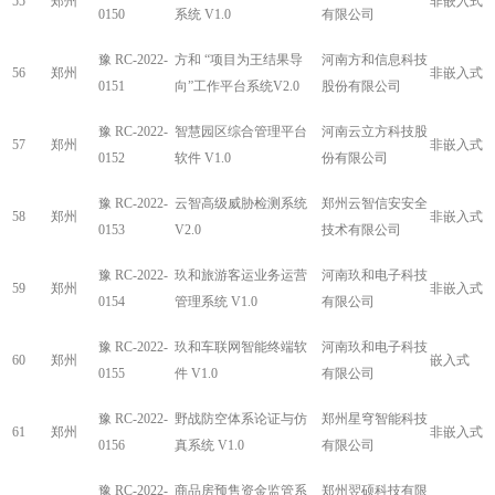
55
郑州
非嵌入式
0150
系统 V1.0
有限公司
豫 RC-2022-
方和 “项目为王结果导
河南方和信息科技
56
郑州
非嵌入式
0151
向”工作平台系统V2.0
股份有限公司
豫 RC-2022-
智慧园区综合管理平台
河南云立方科技股
57
郑州
非嵌入式
0152
软件 V1.0
份有限公司
豫 RC-2022-
云智高级威胁检测系统
郑州云智信安安全
58
郑州
非嵌入式
0153
V2.0
技术有限公司
豫 RC-2022-
玖和旅游客运业务运营
河南玖和电子科技
59
郑州
非嵌入式
0154
管理系统 V1.0
有限公司
豫 RC-2022-
玖和车联网智能终端软
河南玖和电子科技
60
郑州
嵌入式
0155
件 V1.0
有限公司
豫 RC-2022-
野战防空体系论证与仿
郑州星穹智能科技
61
郑州
非嵌入式
0156
真系统 V1.0
有限公司
豫 RC-2022-
商品房预售资金监管系
郑州翌硕科技有限