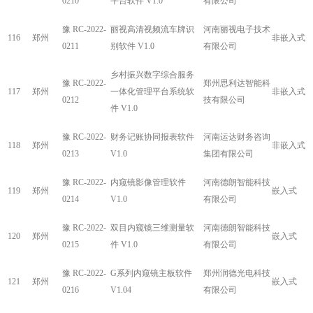
0210
平台软件 V1.0
有限公司
豫 RC-2022-
丽视高清视频流车牌识
河南丽视电子技术
116
郑州
非嵌入式
0211
别软件 V1.0
有限公司
乡村振兴数字综合服务
豫 RC-2022-
郑州思利达智能科
117
郑州
一体化管理平台系统软
非嵌入式
0212
技有限公司
件 V1.0
豫 RC-2022-
财务记账协同报表软件
河南运达财务咨询
118
郑州
非嵌入式
0213
V1.0
集团有限公司
豫 RC-2022-
内窥镜影像管理软件
河南德朗智能科技
119
郑州
嵌入式
0214
V1.0
有限公司
豫 RC-2022-
双目内窥镜三维测量软
河南德朗智能科技
120
郑州
嵌入式
0215
件 V1.0
有限公司
豫 RC-2022-
G系列内窥镜主板软件
郑州润德光电科技
121
郑州
嵌入式
0216
V1.04
有限公司