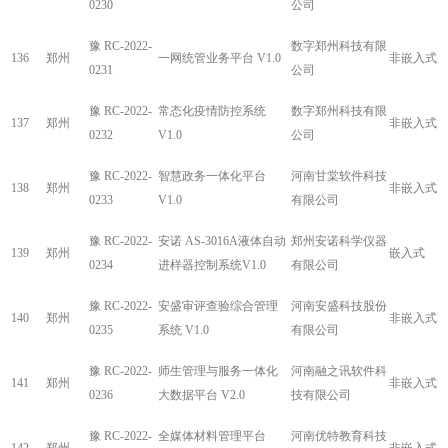
0230
公司
豫 RC-2022-
数字郑州科技有限
136
郑州
一网统管业务平台 V1.0
非嵌入式
0231
公司
豫 RC-2022-
常态化疫情防控系统
数字郑州科技有限
137
郑州
非嵌入式
0232
V1.0
公司
豫 RC-2022-
智慧政务一体化平台
河南甘棠软件科技
138
郑州
非嵌入式
0233
V1.0
有限公司
豫 RC-2022-
安诺 AS-3016A液体自动
郑州安诺科学仪器
139
郑州
嵌入式
0234
进样器控制系统V1.0
有限公司
豫 RC-2022-
安盛审评查验综合管理
河南安盛科技股份
140
郑州
非嵌入式
0235
系统 V1.0
有限公司
豫 RC-2022-
师生管理与服务一体化
河南融之讯软件科
141
郑州
非嵌入式
0236
大数据平台 V2.0
技有限公司
豫 RC-2022-
全媒体材料管理平台
河南优特教育科技