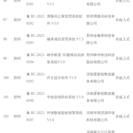
96
郑州
非嵌入式
0191
V3.1
有限公司
豫 RC-2022-
博雅讯公寓管理系统软
郑州博雅讯科技有
97
郑州
非嵌入式
0192
件 V3.0
限公司
豫 RC-2022-
郑州金橡果科技有
98
郑州
橡果项目管理系统 V1.5
非嵌入式
0193
限公司
豫 RC-2022-
峰华桥梁 3D建模自动拼
郑州峰华铁信科技
99
郑州
非嵌入式
0194
装系统V1.0
股份有限公司
豫 RC-2022-
河南爱家校数据服
100
郑州
作文提分软件 V1.0
非嵌入式
0195
务有限公司
豫 RC-2022-
河南爱家校数据服
101
郑州
学校疫情防控系统 V1.0
非嵌入式
0196
务有限公司
豫 RC-2022-
环保数据超标报警系统
河南华谱澄源环保
102
郑州
非嵌入式
0197
V1.0
科技有限公司
河南紫云云计算股