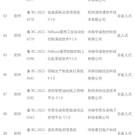
0177
术有限公司
豫 RC-2022-
低值易耗品管理系统
郑州源恒通软件技
83
郑州
非嵌入式
0178
V1.0
术有限公司
豫 RC-2022-
HiRisen通用工业自动化
河南华成智控科技
84
郑州
嵌入式
0179
控制系统软件V1.0
有限公司
豫 RC-2022-
HiRisen通用智能控制上
河南华成智控科技
85
郑州
非嵌入式
0180
位机系统软件V1.0
有限公司
豫 RC-2022-
玥鲲生产制造执行系统
河南玥鲲信息科技
86
郑州
非嵌入式
0181
V1.0
有限公司
豫 RC-2022-
东恒智慧油站线上营销
郑州东恒信息技术
87
郑州
非嵌入式
0182
平台 V1.0
有限公司
豫 RC-2022-
华景乐游智慧旅游综合
河南华景乐游电子
88
郑州
非嵌入式
0183
管理平台 V5.0
科技有限公司
豫 RC-2022-
居民用电管理系统
河南赛贝电子科技
89
郑州
非嵌入式