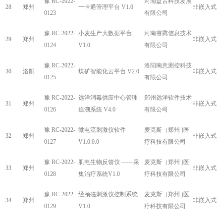
豫 RC-2022-
河南盘古科技发展
28
郑州
一卡通管理平台 V1.0
非嵌入式
0123
有限公司
豫 RC-2022-
小麦生产大数据平台
河南睿腾信息技术
29
郑州
非嵌入式
0124
V1.0
有限公司
豫 RC-2022-
洛阳南意测控科技
30
洛阳
煤矿智能化云平台 V2.0
非嵌入式
0125
有限公司
豫 RC-2022-
远洋消毒供应中心管理
郑州远洋软件技术
31
郑州
非嵌入式
0126
追溯系统 V4.0
有限公司
豫 RC-2022-
微电流刺激仪软件
麦克斯（郑州 )医
32
郑州
非嵌入式
0127
V1.0.0.0
疗科技有限公司
豫 RC-2022-
肌电生物反馈仪 ——采
麦克斯（郑州 )医
33
郑州
非嵌入式
0128
集治疗系统V1.0
疗科技有限公司
豫 RC-2022-
经颅磁刺激仪控制系统
麦克斯（郑州 )医
34
郑州
非嵌入式
0129
V1.0
疗科技有限公司