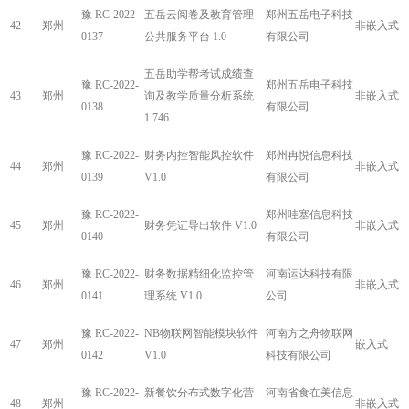
豫 RC-2022-
五岳云阅卷及教育管理
郑州五岳电子科技
42
郑州
非嵌入式
0137
公共服务平台 1.0
有限公司
五岳助学帮考试成绩查
豫 RC-2022-
郑州五岳电子科技
43
郑州
询及教学质量分析系统
非嵌入式
0138
有限公司
1.746
豫 RC-2022-
财务内控智能风控软件
郑州冉悦信息科技
44
郑州
非嵌入式
0139
V1.0
有限公司
豫 RC-2022-
郑州哇塞信息科技
45
郑州
财务凭证导出软件 V1.0
非嵌入式
0140
有限公司
豫 RC-2022-
财务数据精细化监控管
河南运达科技有限
46
郑州
非嵌入式
0141
理系统 V1.0
公司
豫 RC-2022-
NB物联网智能模块软件
河南方之舟物联网
47
郑州
嵌入式
0142
V1.0
科技有限公司
豫 RC-2022-
新餐饮分布式数字化营
河南省食在美信息
48
郑州
非嵌入式