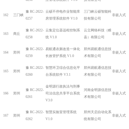
豫 RC-2022-
云硕不停电作业智能库
三门峡云硕智能科
162
三门峡
非嵌入式
0257
房管理系统软件 V1.0
技有限公司
豫 RC-2022-
云集定位器远程控制系
云立网络科技（睢
163
商丘
非嵌入式
0258
统 V1.0
县）有限公司
豫 RC-2022-
易航通农厕改造一体化
郑州易航通信息技
164
郑州
非嵌入式
0259
长效管护系统 V1.0
术有限公司
豫 RC-2022-
智慧环卫综合信息化平
郑州易航通信息技
165
郑州
非嵌入式
0260
台系统软件 V3.1
术有限公司
金明源行政执法与刑事
豫 RC-2022-
河南金明源信息技
166
郑州
司法信息共享平台系统
非嵌入式
0261
术有限公司
V3.0
豫 RC-2022-
智慧实验室管理系统
郑州天启自动化系
167
郑州
非嵌入式
0262
V1.0
统有限公司