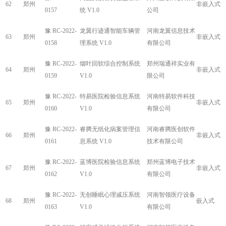
62
郑州
非嵌入式
0157
统 V1.0
公司
豫 RC-2022-
龙翼行迹通智能车辆管
河南龙翼信息技术
63
郑州
非嵌入式
0158
理系统 V1.0
有限公司
豫 RC-2022-
烟叶回软综合控制系统
郑州瑞通祥实业有
64
郑州
非嵌入式
0159
V1.0
限公司
豫 RC-2022-
特易医院检验信息系统
河南特易软件科技
65
郑州
非嵌入式
0160
V1.0
有限公司
豫 RC-2022-
睿腾无纸化病案管理信
河南睿腾医创软件
66
郑州
非嵌入式
0161
息系统 V1.0
技术有限公司
豫 RC-2022-
蓝博医院检验信息系统
郑州蓝博电子技术
67
郑州
非嵌入式
0162
V1.0
有限公司
豫 RC-2022-
无创睡眠心理减压系统
河南智领医疗设备
68
郑州
嵌入式
0163
V1.0
有限公司