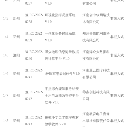
142
郑州
非嵌入式
0237
V1.0
有限公司
豫 RC-2022-
可视化指挥调度系统
河南省中软网络技
143
郑州
非嵌入式
0238
V1.0
术有限公司
豫 RC-2022-
一体化业务保障系统
郑州菁怡航网络科
144
郑州
非嵌入式
0239
V1.0
技有限公司
豫 RC-2022-
泽众地理信息海量数据
河南泽众大数据科
145
洛阳
非嵌入式
0240
云计算平台 V1.0
技有限公司
豫 RC-2022-
河南豆云医疗科技
146
郑州
i护医家患者端软件V1.0
非嵌入式
0241
有限公司
零点综合能源服务站安
豫 RC-2022-
零点创新科技有限
147
郑州
全用电及能效管控平台
非嵌入式
0242
公司
软件 V1.0
河南教育电子音像
豫 RC-2022-
豫教小学美术数字教材
148
郑州
出版社有限责任公
非嵌入式
0243
教学软件 V2.0