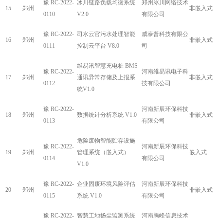
豫 RC-2022-
冰川链路负载均衡系统
郑州冰川网络技术
15
郑州
非嵌入式
0110
V2.0
有限公司
豫 RC-2022-
司水云官污水处理智能
威泰普科技有限公
16
郑州
非嵌入式
0111
控制云平台 V8.0
司
维易讯智慧充电桩 BMS
豫 RC-2022-
河南维易讯电子科
17
郑州
通讯异常存储及上报系
非嵌入式
0112
技有限公司
统V1.0
豫 RC-2022-
河南新辰环保科技
18
郑州
数据统计分析系统 V1.0
非嵌入式
0113
有限公司
危险废物智能贮存设施
豫 RC-2022-
河南新辰环保科技
19
郑州
管理系统（嵌入式）
嵌入式
0114
有限公司
V1.0
豫 RC-2022-
企业固废环境风险评估
河南新辰环保科技
20
郑州
非嵌入式
0115
系统 V1.0
有限公司
豫 RC-2022-
智慧工地扬尘监测系统
河南腾峰信息技术