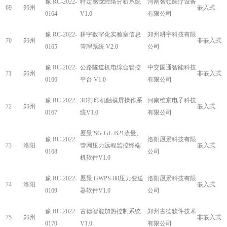
豫 RC-2022-
特定感觉经络分析系统
河南智领医疗设备
69
郑州
嵌入式
0164
V1.0
有限公司
豫 RC-2022-
耕宇数字化实验室信息
郑州耕宇科技有限
70
郑州
非嵌入式
0165
管理系统 V2.0
公司
豫 RC-2022-
公路隧道机电综合管控
中交国通智能科技
71
郑州
非嵌入式
0166
平台 V1.0
有限公司
豫 RC-2022-
3D打印机触摸屏操作系
河南维京电子科技
72
郑州
嵌入式
0167
统V1.0
有限公司
愿景 SG-GL-B21流量、
豫 RC-2022-
洛阳愿景科技有限
73
洛阳
管网压力远程监控终端
嵌入式
0168
公司
机软件V1.0
豫 RC-2022-
愿景 GWPS-08压力变送
洛阳愿景科技有限
74
洛阳
嵌入式
0169
器软件V1.0
公司
豫 RC-2022-
古德智能加热控制系统
郑州古德软件技术
75
郑州
非嵌入式
0170
V1.0
有限公司