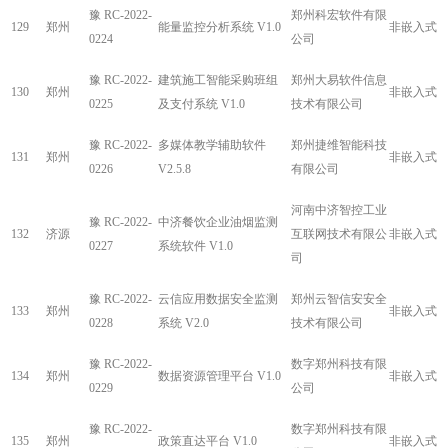
豫 RC-2022-
郑州科宏软件有限
129
郑州
能量监控分析系统 V1.0
非嵌入式
0224
公司
豫 RC-2022-
建筑施工智能采购班组
郑州大易软件信息
130
郑州
非嵌入式
0225
及支付系统 V1.0
技术有限公司
豫 RC-2022-
多媒体教学辅助软件
郑州捷维智能科技
131
郑州
非嵌入式
0226
V2.5.8
有限公司
河南中济智控工业
豫 RC-2022-
中济餐饮企业油烟监测
132
济源
互联网技术有限公
非嵌入式
0227
系统软件 V1.0
司
豫 RC-2022-
云信应用数据安全监测
郑州云智信安安全
133
郑州
非嵌入式
0228
系统 V2.0
技术有限公司
豫 RC-2022-
数字郑州科技有限
134
郑州
数据资源管理平台 V1.0
非嵌入式
0229
公司
豫 RC-2022-
数字郑州科技有限
135
郑州
政策直达平台 V1.0
非嵌入式