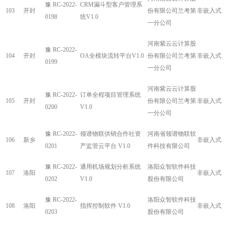
豫 RC-2022-
CRM漏斗型客户管理系
103
开封
份有限公司兰考第
非嵌入式
0198
统V1.0
一分公司
河南紫云云计算股
豫 RC-2022-
104
开封
OA全模块流转平台V1.0
份有限公司兰考第
非嵌入式
0199
一分公司
河南紫云云计算股
豫 RC-2022-
订单全程项目管理系统
105
开封
份有限公司兰考第
非嵌入式
0200
V1.0
一分公司
豫 RC-2022-
领谱物联供销合作社资
河南省领谱物联软
106
新乡
非嵌入式
0201
产监管云平台 V1.0
件科技有限公司
豫 RC-2022-
通用机场规划分析系统
洛阳众智软件科技
107
洛阳
非嵌入式
0202
V1.0
股份有限公司
豫 RC-2022-
洛阳众智软件科技
108
洛阳
指挥控制软件 V1.0
非嵌入式
0203
股份有限公司