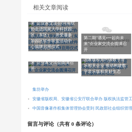
相关文章阅读
第四期“遇见•一起向未
来”企业家交流会‖河南软
协走进国家大学科技园
区（东区），并受邀参
第二期“遇见•一起向未
加园区软件联盟活动中
来”企业家交流会圆满召
心揭牌启用仪式
开
首期“遇见•一起向未
国家版权局约谈数字音
来”企业家交流会圆满召
乐相关企业 推动构建数
开
字音乐版权良好生态
集坊举办
安徽省版权局、安徽省公安厅联合举办 版权执法监管
中国音像著作权集体管理协会受到 民政部社会组织管
留言与评论（共有
0
条评论）