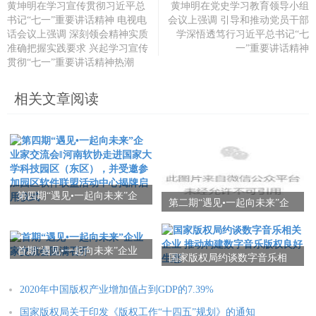
黄坤明在学习宣传贯彻习近平总
黄坤明在党史学习教育领导小组
书记“七一”重要讲话精神 电视电
会议上强调 引导和推动党员干部
话会议上强调 深刻领会精神实质
学深悟透笃行习近平总书记“七
准确把握实践要求 兴起学习宣传
一”重要讲话精神
贯彻“七一”重要讲话精神热潮
相关文章阅读
第四期“遇见•一起向未来”企
第二期“遇见•一起向未来”企
业家交流会‖河南软协走进国
业家交流会圆满召开
家大学科技园区（东区），
并受邀参加园区软件联盟活
首期“遇见•一起向未来”企业
动中心揭牌启用仪式
国家版权局约谈数字音乐相
家交流会圆满召开
关企业 推动构建数字音乐版
权良好生态
2020年中国版权产业增加值占到GDP的7.39%
国家版权局关于印发《版权工作“十四五”规划》的通知