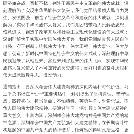
民浴血奋战、百折不挠，创造了新民主主义革命的伟大成就；深
刻理解为了实现中华民族伟大复兴，我们党团结带领人民自力更
生、发愤图强，创造了社会主义革命和建设的伟大成就；深刻理
解为了实现中华民族伟大复兴，我们党团结带领人民解放思想、
锐意进取，创造了改革开放和社会主义现代化建设的伟大成就；
深刻理解为了实现中华民族伟大复兴，我们党团结带领人民自信
自强、守正创新，统揽伟大斗争、伟大工程、伟大事业、伟大梦
想，创造了新时代中国特色社会主义的伟大成就；深刻理解中华
民族迎来了从站起来、富起来到强起来的伟大飞跃，实现中华民
族伟大复兴进入了不可逆转的历史进程，更好用党的奋斗历程和
伟大成就鼓舞斗志、激发动力。
通知指出，要深入领会伟大建党精神的深刻内涵和时代价值。习
近平总书记在 “七一”重要讲话中，鲜明提出了坚持真理、坚守理
想，践行初心、担当使命，不怕牺牲、英勇斗争，对党忠诚、不
负人民的伟大建党精神。要通过学习，深刻领会伟大建党精神的
重大意义、丰富内涵，深刻领会伟大建党精神是中国共产党的精
神之源，深刻领会中国共产党弘扬伟大建党精神，在长期奋斗中
构建起的中国共产党人的精神谱系，锤炼出的鲜明政治品格，更