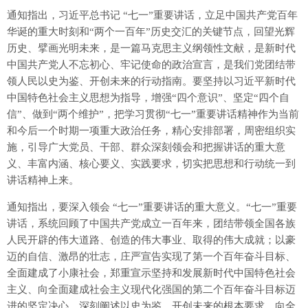
通知指出，习近平总书记 “七一”重要讲话，立足中国共产党百年
华诞的重大时刻和“两个一百年”历史交汇的关键节点，回望光辉
历史、擘画光明未来，是一篇马克思主义纲领性文献，是新时代
中国共产党人不忘初心、牢记使命的政治宣言，是我们党团结带
领人民以史为鉴、开创未来的行动指南。要坚持以习近平新时代
中国特色社会主义思想为指导，增强“四个意识”、坚定“四个自
信”、做到“两个维护”，把学习贯彻“七一”重要讲话精神作为当前
和今后一个时期一项重大政治任务，精心安排部署，周密组织实
施，引导广大党员、干部、群众深刻领会和把握讲话的重大意
义、丰富内涵、核心要义、实践要求，切实把思想和行动统一到
讲话精神上来。
通知指出，要深入领会 “七一”重要讲话的重大意义。“七一”重要
讲话，系统回顾了中国共产党成立一百年来，团结带领全国各族
人民开辟的伟大道路、创造的伟大事业、取得的伟大成就；以豪
迈的自信、激昂的壮志，庄严宣告实现了第一个百年奋斗目标、
全面建成了小康社会，郑重宣示坚持和发展新时代中国特色社会
主义、向全面建成社会主义现代化强国的第二个百年奋斗目标迈
进的坚定决心，深刻阐述以史为鉴、开创未来的根本要求，向全