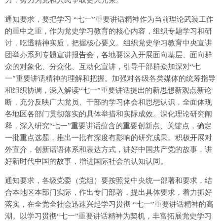
力，努力为党和人民争取更大光荣。
通知要求，要把学习 “七一”重要讲话精神作为当前理论武装工作
的重中之重，作为党史学习教育的核心内容，组织专题学习和研
讨，吃透精神实质，把握核心要义。组织党史学习教育中央宣讲
团举办系列专题宣讲报告会，各地要深入开展面向基层、面向群
众的对象化、分众化、互动化宣讲，引导干部群众加深对“七
一”重要讲话精神的理解和把握。加强对各级各类媒体的统筹指导
和组织协调，深入解读“七一”重要讲话提出的新思想新观点新论
断，充分反映广大党员、干部的学习体会和思想认识，全面体现
各地区各部门贯彻落实的具体举措和实际成效。深化理论研究阐
释，深入研究“七一”重要讲话蕴含的重要创新点、关键点，确定
一批重点选题，推出一批有深度有影响的研究成果。积极开展对
外宣介，创新话语体系和表达方式，讲好中国共产党的故事，讲
好新时代中国的故事，增进国际社会的认知认同。
通知要求，各级党委（党组）要按照党中央统一部署和要求，结
合本地区本部门实际，作出专门部署，提出具体要求，着力抓好
落实，在全党全社会迅速兴起学习贯彻 “七一”重要讲话精神的高
潮。以学习贯彻“七一”重要讲话精神为契机，丰富拓展党史学习