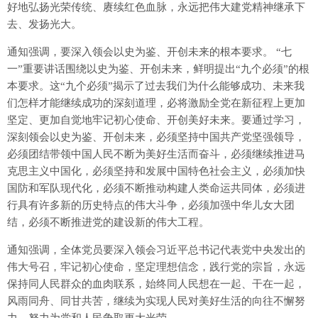
好地弘扬光荣传统、赓续红色血脉，永远把伟大建党精神继承下
去、发扬光大。
通知强调，要深入领会以史为鉴、开创未来的根本要求。 “七
一”重要讲话围绕以史为鉴、开创未来，鲜明提出“九个必须”的根
本要求。这“九个必须”揭示了过去我们为什么能够成功、未来我
们怎样才能继续成功的深刻道理，必将激励全党在新征程上更加
坚定、更加自觉地牢记初心使命、开创美好未来。要通过学习，
深刻领会以史为鉴、开创未来，必须坚持中国共产党坚强领导，
必须团结带领中国人民不断为美好生活而奋斗，必须继续推进马
克思主义中国化，必须坚持和发展中国特色社会主义，必须加快
国防和军队现代化，必须不断推动构建人类命运共同体，必须进
行具有许多新的历史特点的伟大斗争，必须加强中华儿女大团
结，必须不断推进党的建设新的伟大工程。
通知强调，全体党员要深入领会习近平总书记代表党中央发出的
伟大号召，牢记初心使命，坚定理想信念，践行党的宗旨，永远
保持同人民群众的血肉联系，始终同人民想在一起、干在一起，
风雨同舟、同甘共苦，继续为实现人民对美好生活的向往不懈努