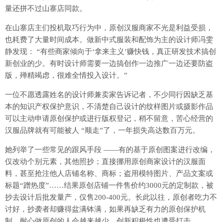
量还拼不过山寨店同款。
在山寨店主们投机取巧行为中，原创汉服商家不光是利益受损，
也耗费了大量时间成本。做新中式服装和配饰为主的设计师冯雯
静发现： “有些商家倾向于‘拿来主义’赚快钱，真正研发技术搞创
新创业的少。有时设计师需要一边搞创作一边推广一边还要防盗
版，殚精竭虑，很难全情投入设计。”
一位不愿透露姓名的设计师兼卖家告诉记者，不少同行因缺乏基
本的知识产权保护意识，不清楚自己设计的纹样图片或摄影作品
可以主动申请原创保护或进行版权登记，稍不留意，苦心经营的
汉服品牌就有可能被人 “顺走”了，一年损失高达数百万元。
她列举了一些常见的跟风手段 ——有的基于原创图案进行改编，
仅改动个别元素，其他照抄；直接挪用原创商家设计的汉服面
料，甚至抢注他人店铺名称、商标；盗用模特图片、产品文案或
标题“蹭热度”……结果原创店铺一件售价约3000元的定制款，被
抄去设计后批发量产，仅售200-400元。长此以往，原创者吃力不
讨好，抄袭者却赚得盆满钵满，如果再缺乏有力的原创保护机
制，耐心做原创的人会越来越少，创新积极性也遭受打击。