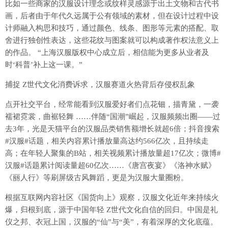
比如一些商家的汉服设计理念或纹样灵感源于出土文物和古代书
画，后者由于年代久远属于公有领域的素材，但在设计过程中设
计师融入构思和技巧，通过颜色、线条、图形等元素的搭配、取
舍进行独创性表达，这些花纹与图案就可以构成著作权法意义上
的作品。 “上海汉服版权中心成立后，相信能为更多从业者及
时‘科普’补上这一课。”
捕捉 Z世代文化消费诉求，汉服赛道火热背后存侵权乱象
点开社交平台，经常能看到汉服爱好者们点花钿，描青黛，一袭
襦裙霓裳，曲裾轻舞 ……伴随“国潮”崛起，汉服频频出圈——过
去3年，光是天猫平台的汉服品类销售额增长就超6倍；抖音搜索
#汉服#话题，相关内容累计播放量高达约566亿次，且持续走
高；在年轻人聚集的B站，相关视频累计播放量超17亿次；微博#
汉服#话题累计阅读量超60亿次……《唐宫夜宴》《洛神水赋》
《丽人行》等刷屏级古风舞蹈，更是为汉服大量圈粉。
根据互联网内容社区《国货向上》观察，汉服文化近年来持续火
爆，归根到底，源于中国年轻 Z世代文化自信的回归。中国是礼
仪之邦、衣冠上国，汉服的“仙”与“美”，有着深厚的文化底蕴。