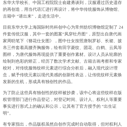
东华大学校长、中国工程院院士俞建勇谈到，汉服通过历史遗存
的再创造，用当代语汇进行再设计，将中华传统服饰从博物馆、
古籍中 “请出来”，走进生活中。
目前东华大学上海国际时尚科创中心为常州纺织博物馆定制了 24
件套传统汉服，其中一套的图案“凤穿牡丹图”，原型出自唐代画
家周昉笔下《簪花仕女图》，图中仕女按照唐制罗衫、长裙、披
帛三件套着高腰齐胸服饰，绘有田字菱纹、团花、白鹤、云凤等
图样，为唐代服饰再现提供了重要创作素材。设计人员从轮廓的
绘制到色彩的矫正，经历了数次学术文献、古籍古画考察和专家
校对，对传统服饰纹样元素进行综合分析后，融入现代设计理
念，赋予传统元素以现代美感的创新性表达，让传统纹样元素焕
发新的生机，形成具有独创性的作品。
为了防止这些具有独创性的纹样被抄袭，该中心将这些纹样在版
权管理部门进行作品登记，对登记时间、设计人、权利人等重要
事实进行形式上的确认和公示，让其有了官方授予的 “出生证
明”。
有专家指出，作品版权虽然自创作完成时自动取得，但对权利人