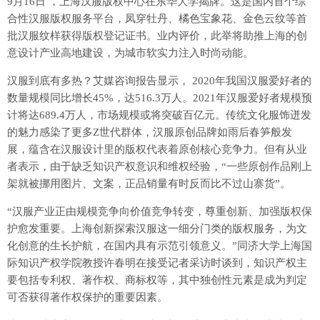
9月16日 ，上海汉服版权中心在东华大学揭牌。这是国内首个综
合性汉服版权服务平台，凤穿牡丹、橘色宝象花、金色云纹等首
批汉服纹样获得版权登记证书。业内评价，此举将助推上海的创
意设计产业高地建设，为城市软实力注入时尚动能。
汉服到底有多热？艾媒咨询报告显示， 2020年我国汉服爱好者的
数量规模同比增长45%，达516.3万人。2021年汉服爱好者规模预
计将达689.4万人，市场规模或将突破百亿元。传统文化服饰迸发
的魅力感染了更多Z世代群体，汉服原创品牌如雨后春笋般发
展，蕴含在汉服设计里的版权代表着原创核心竞争力。但有从业
者表示，由于缺乏知识产权意识和维权经验，“一些原创作品刚上
架就被挪用图片、文案，正品销量有时反而比不过山寨货”。
“汉服产业正由规模竞争向价值竞争转变，尊重创新、加强版权保
护愈发重要。上海创新探索汉服这一细分门类的版权服务，为文
化创意的生长护航，在国内具有示范引领意义。”同济大学上海国
际知识产权学院教授许春明在接受记者采访时谈到，知识产权主
要包括专利权、著作权、商标权等，其中独创性元素是成为判定
可否获得著作权保护的重要因素。