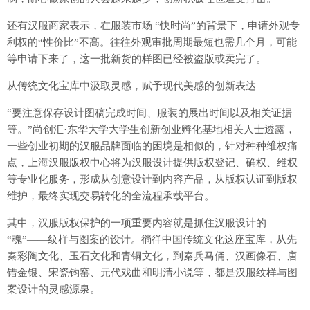
还有汉服商家表示，在服装市场 “快时尚”的背景下，申请外观专
利权的“性价比”不高。往往外观审批周期最短也需几个月，可能
等申请下来了，这一批新货的样图已经被盗版或卖完了。
从传统文化宝库中汲取灵感，赋予现代美感的创新表达
“要注意保存设计图稿完成时间、服装的展出时间以及相关证据
等。”尚创汇·东华大学大学生创新创业孵化基地相关人士透露，
一些创业初期的汉服品牌面临的困境是相似的，针对种种维权痛
点，上海汉服版权中心将为汉服设计提供版权登记、确权、维权
等专业化服务，形成从创意设计到内容产品，从版权认证到版权
维护，最终实现交易转化的全流程承载平台。
其中，汉服版权保护的一项重要内容就是抓住汉服设计的
“魂”——纹样与图案的设计。徜徉中国传统文化这座宝库，从先
秦彩陶文化、玉石文化和青铜文化，到秦兵马俑、汉画像石、唐
错金银、宋瓷钧窑、元代戏曲和明清小说等，都是汉服纹样与图
案设计的灵感源泉。