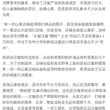
消费需求的爆发，驱动了汉服产业的快速成型，市场潜力巨大。
但上扬抛物线的背后，抄袭山寨、恶意跟风等乱象令不少从业者
头疼。
“有一些山寨店铺盗用我们商品的图片，甚至连标题都直接挪用。
乍一看还以为是我们店铺，但发货地、店铺名都是山寨的，这样
就会误导消费者。”从被汉服“圈粉”“入坑”到自己开店积累超4.4
万粉丝，毕业于东华大学的新锐汉服设计师孟玥岑道出不少“苦
水”。
因原创汉服制作流程长，从绘制草图到制作成品有时需要好几个
月，为了控制成本，店铺会提前发出即将上新的原创汉服样图预
售；但一些山寨店铺会趁机盗用样图抢先制作，再用远低于正品
的价格吸引消费者。
发现山寨链接后，孟玥岑向平台方投诉过，但认定流程繁琐，屡
屡碰壁， “偷链接”乱象仍难以杜绝。这也是汉服原创设计师群体
面临的困境——汉服的生产周期相对较长，从款式设计、打板做
样衣到最终的预售、出货，整套流程走完起码需两个月。但由于
价格战、出货速度等因素，一些工期长、出货慢的正品汉服销售