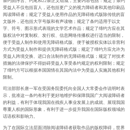
条约由序言、约尾和22条正文组成，主要内容包括：规定了条约
受益人不仅包括盲人，还包括更广义的视力障碍者和其他印刷品
阅读障碍者；规定了受益人使用作品的无障碍格式版除传统的盲
文版外，还包括大字号版和有声读物；规定了条约适用于以文
字、符号、图示形式表现的文学艺术作品；规定了缔约方应在其
版权法中对复制权、发行权、信息网络传播权进行适当的限制，
便于受益人制作和使用无障碍格式版、便于被授权实体以非营利
方式为受益人制作和提供无障碍格式版；规定了缔约方应允许为
受益人跨境交换、进口合法制作的无障碍格式版；规定了对技术
措施的法律保护不得妨碍受益人享受条约规定的权利限制；规定
了缔约方可以根据本国国情在其国内法中为受益人实施其他权利
限制。
司法部部长唐一军在受国务院委托向全国人大常委会作说明时表
示，批准这一条约有利于更好地维护和保障我国广大阅读障碍者
的利益，有利于体现我国在残疾人事业发展上的成就、展现我国
尊重人权的国际形象，有利于进一步提升我国在国际版权领域的
话语权和影响力。
为了在国际立法层面消除阅读障碍者获取作品的版权障碍，世界