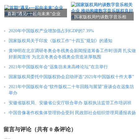
家大学科技园区（东区），
并受邀参加园区软件联盟活
首期“遇见•一起向未来”企业
动中心揭牌启用仪式
国家版权局约谈数字音乐相
家交流会圆满召开
关企业 推动构建数字音乐版
权良好生态
2020年中国版权产业增加值占到GDP的7.39%
国家版权局关于印发《版权工作“十四五”规划》的通知
黄坤明在北京调研冬奥会冬残奥会新闻报道筹备工作时强调 扎实做
好新闻宣传 为北京冬奥会冬残奥会营造浓厚氛围
2021年中国版权年会“远集坊未来高峰论坛”在京举行
国家版权局委托中国版权协会启动评选“2021年中国版权十件大事”
2021年中国版权年会“软件版权二十年回顾与展望”座谈会在远集坊
举办
安徽省版权局、安徽省公安厅联合举办 版权执法监管工作培训班
中国音像著作权集体管理协会受到 民政部社会组织管理局通报表扬
留言与评论（共有
0
条评论）