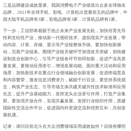
三是品牌建设成效显著。我国消费电子产业锻造出众多全球驰名
品牌， 2021年全球手机、彩电、计算机出货量前五的品牌中，中
国大陆手机品牌有3家，彩电品牌有3家，计算机品牌有1家。
下一步，工信部将着眼于抢占未来产业发展先机，加快培育先导
性和支柱性产业，推动新一代视听技术、虚拟现实产业发展，带
动内容、计算、存储、显示等产业链整体升级。要加快创新驱
动，完善产业链条。围绕产业链关键环节加强攻关突破，加快建
设制造业创新中心，引导产业链各环节协同创新，促进产业高质
量发展。要推动应用牵引，增强发展动能。面向重大活动和应用
场景，加快新技术在重点行业领域融合创新发展，促进终端普及
和内容繁荣，激发信息消费潜力，赋能千行百业。要坚持系统观
念，构筑产业生态。引导市场主体共建关键共性技术标准和应用
生态，提升产业基础能力，发挥龙头企业牵引作用，打造产业集
群。要加强开放合作，实现共赢发展。发挥行业组织作用，搭建
国际性交流合作平台，促进国内外资源交流和优势互补，共创发
展机遇。
记者：请问目前北斗在大众消费领域应用成效如何？后续有哪些