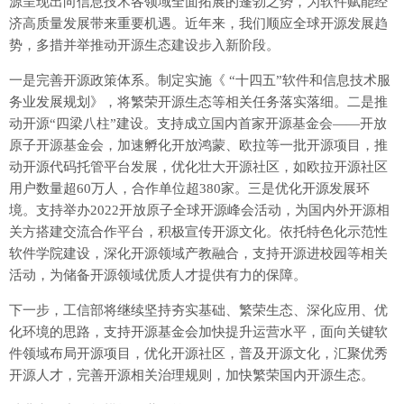
源呈现出向信息技术各领域全面拓展的蓬勃之势，为软件赋能经
济高质量发展带来重要机遇。近年来，我们顺应全球开源发展趋
势，多措并举推动开源生态建设步入新阶段。
一是完善开源政策体系。制定实施《 “十四五”软件和信息技术服
务业发展规划》，将繁荣开源生态等相关任务落实落细。二是推
动开源“四梁八柱”建设。支持成立国内首家开源基金会——开放
原子开源基金会，加速孵化开放鸿蒙、欧拉等一批开源项目，推
动开源代码托管平台发展，优化壮大开源社区，如欧拉开源社区
用户数量超60万人，合作单位超380家。三是优化开源发展环
境。支持举办2022开放原子全球开源峰会活动，为国内外开源相
关方搭建交流合作平台，积极宣传开源文化。依托特色化示范性
软件学院建设，深化开源领域产教融合，支持开源进校园等相关
活动，为储备开源领域优质人才提供有力的保障。
下一步，工信部将继续坚持夯实基础、繁荣生态、深化应用、优
化环境的思路，支持开源基金会加快提升运营水平，面向关键软
件领域布局开源项目，优化开源社区，普及开源文化，汇聚优秀
开源人才，完善开源相关治理规则，加快繁荣国内开源生态。