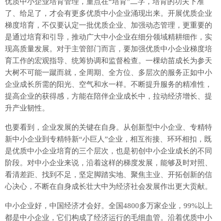
优质中小企业培育管理，重点在“培育”二字，培育的功夫下准
了、给足了，才会有更多优质中小企业涌现出来。开展优质企业
梯度培育，不仅要认定一批优质企业、加强动态管理，更重要的
是通过培育和引导，推动广大中小企业在细分领域精耕细作，实
现高质量发展。对于主管部门而言，要加强优质中小企业梯度培
育工作的宏观指导、统筹协调和监督检查。一棵幼苗成长为参天
大树不可能一蹴而就，全周期、全方位、多层次的服务正如中小
企业成长所需的阳光、空气和水一样。不断提升服务的精准性，
提高企业的获得感，方能在陪伴企业成长中，拉动经济增长、提
升产业韧性。
也要看到，企业发展的关键在自身。从创新型中小企业、专精特
新中小企业到专精特新“小巨人”企业，相互衔接、环环相扣，既
是优质中小企业培育的三个层次，也是初创中小企业成长的不同
阶段。对中小企业来说，沿着这样的梯度发展，能够及时对照、
看清差距、找到不足，坚定脚踏实地、聚焦主业、开拓创新的信
心决心，不断在自身成长壮大中为经济社会发展作出更大贡献。
中小企业好，中国经济才会好。全国4800多万家企业，99%以上
都是中小企业，它们构成了经济运行的毛细血管。沿着优质中小