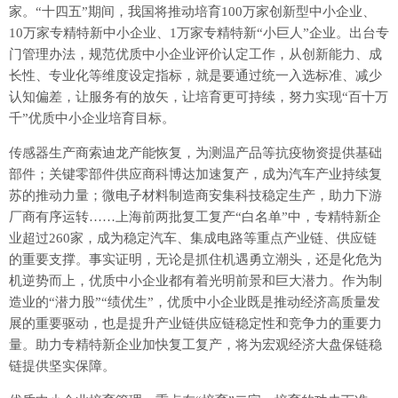
家。“十四五”期间，我国将推动培育100万家创新型中小企业、
10万家专精特新中小企业、1万家专精特新“小巨人”企业。出台专
门管理办法，规范优质中小企业评价认定工作，从创新能力、成
长性、专业化等维度设定指标，就是要通过统一入选标准、减少
认知偏差，让服务有的放矢，让培育更可持续，努力实现“百十万
千”优质中小企业培育目标。
传感器生产商索迪龙产能恢复，为测温产品等抗疫物资提供基础
部件；关键零部件供应商科博达加速复产，成为汽车产业持续复
苏的推动力量；微电子材料制造商安集科技稳定生产，助力下游
厂商有序运转……上海前两批复工复产“白名单”中，专精特新企
业超过260家，成为稳定汽车、集成电路等重点产业链、供应链
的重要支撑。事实证明，无论是抓住机遇勇立潮头，还是化危为
机逆势而上，优质中小企业都有着光明前景和巨大潜力。作为制
造业的“潜力股”“绩优生”，优质中小企业既是推动经济高质量发
展的重要驱动，也是提升产业链供应链稳定性和竞争力的重要力
量。助力专精特新企业加快复工复产，将为宏观经济大盘保链稳
链提供坚实保障。