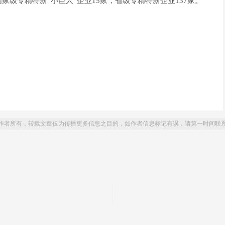
级专精特新“小巨人”企业15家，省级专精特新企业137家。
作者所有，转载文章仅为传播更多信息之目的，如作者信息标记有误，请第一时间联