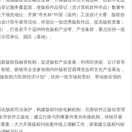
量，实施版权强企融合发展，开展版权示范引领选树：以数字化改
品登记服务覆盖面，使版权作品登记（含计算机软件作品）数量年
在全省处于领先地位；开展“市长杯”中国（温州）工业设计大赛、版权创
尚设计双年展等活动，评选出一批优秀版权作品，提高版权质量；
团），打造若干个温州特色版权产业带、产业集群，重点扶持一批
权示范单位、园区（基地）。
创新版权投融资机制，促进版权产业发展：利用区块链、云计算等
、制笔、眼镜等企业参加国内外版权贸易博览会和文化产业展会，
“版权助力民营经济计划”，扶持一批市场前景好、带动效应强的
强化版权司法保护，构建版权纠纷化解机制：完善软件正版化管理
完成全市软件正版化；建立行政与刑事案件查办衔接机制，持续开展
案要案；大力开展版权纠纷案件线上调解工作，探索建立版权纠纷
纷调解员队伍。