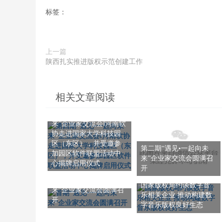
标签：
上一篇
陕西扎实推进版权示范创建工作
相关文章阅读
第四期“遇见•一起向未
来”企业家交流会‖河南软
协走进国家大学科技园
区（东区），并受邀参
第二期“遇见•一起向未
加园区软件联盟活动中
来”企业家交流会圆满召
心揭牌启用仪式
开
首期“遇见•一起向未
国家版权局约谈数字音
来”企业家交流会圆满召
乐相关企业 推动构建数
开
字音乐版权良好生态