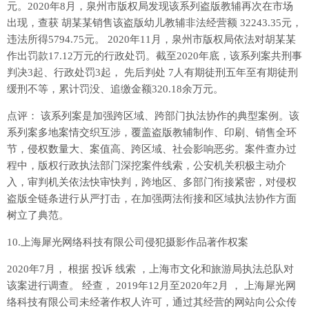
元。2020年8月，泉州市版权局发现该系列盗版教辅再次在市场
出现，查获 胡某某销售该盗版幼儿教辅非法经营额 32243.35元，
违法所得5794.75元。 2020年11月，泉州市版权局依法对胡某某
作出罚款17.12万元的行政处罚。截至2020年底，该系列案共刑事
判决3起、行政处罚3起， 先后判处 7人有期徒刑五年至有期徒刑
缓刑不等，累计罚没、追缴金额320.18余万元。
点评： 该系列案是加强跨区域、跨部门执法协作的典型案例。该
系列案多地案情交织互涉，覆盖盗版教辅制作、印刷、销售全环
节，侵权数量大、案值高、跨区域、社会影响恶劣。案件查办过
程中，版权行政执法部门深挖案件线索，公安机关积极主动介
入，审判机关依法快审快判，跨地区、多部门衔接紧密，对侵权
盗版全链条进行从严打击，在加强两法衔接和区域执法协作方面
树立了典范。
10.上海犀光网络科技有限公司侵犯摄影作品著作权案
2020年7月， 根据 投诉 线索 ，上海市文化和旅游局执法总队对
该案进行调查。 经查， 2019年12月至2020年2月 ， 上海犀光网
络科技有限公司未经著作权人许可，通过其经营的网站向公众传