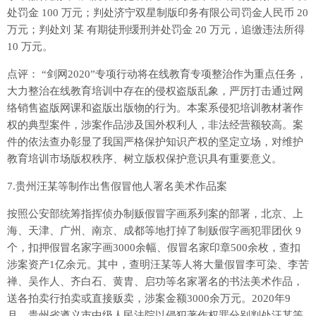
处罚金 100 万元；判处济宁双星制版印务有限公司罚金人民币 20
万元；判处刘 某 有期徒刑缓刑并处罚金 20 万元，追缴违法所得
10 万元。
点评： “剑网2020”专项行动将在线教育专项整治作为重点任务，
大力整治在线教育培训中存在的侵权盗版乱象，严厉打击通过网
络销售盗版网课和盗版出版物的行为。本案系侵犯培训教材著作
权的典型案件，涉案作品涉及国外权利人，非法经营额较高。案
件的依法查办彰显了我国严格保护知识产权的坚定立场，对维护
教育培训市场版权秩序、树立版权保护意识具有重要意义。
7.贵州汪某等制作出售假冒他人署名美术作品案
按照公安部统筹指挥侦办制贩假冒字画系列案的部署，北京、上
海、天津、广州、南京、成都等地打掉了制贩假字画犯罪团伙 9
个，扣押假冒名家字画3000余幅、假冒名家印章500余枚，查扣
涉案资产1亿余元。其中，查明汪某等人将大量假冒李可染、李苦
禅、吴作人、齐白石、黄胄、启功等名家署名的书法美术作品，
送各拍卖行拍卖或直接贩卖，涉案金额3000余万元。2020年9
月，贵州省遵义市中级人民法院以侵犯著作权罪分别判处汪某等