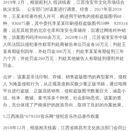
2019年 2月 ，根据权利人 投诉线索 ，江苏淮安市文化市场综合
执法支队 、 公安部门对该案进行调查。经查， 2017年至2019
年，王某未经著作权人许可，购进用于销售的侵权盗版图书68
种、930475册，其中委托李某某印刷侵权盗版图书59种、929314
册，运至其租赁的北京仓库和淮安仓库储存，后通过网络对外销
售，涉案图书码洋9000余万元。2020年11月，江苏省淮安市中级
人民法院以侵犯著作权罪判处两被告单位罚金各50万元；判处王
某有期徒刑四年，并处罚金300万元；判处李某某有期徒刑三年
六个月，并处罚金260万元；判处其他被告人有期徒刑缓刑并处
罚金。
点评： 该案是非法印制、存储、销售盗版图书的典型案件。侵权
人 为掩盖侵权行为，从正规渠道购买极少量正版书籍，通过电商
平台进行盗版、正版混搭销售，侵权盗版图书数量巨大，涵盖小
说、绘本、教辅、童书等多个种类，社会影响恶劣。该案的查
办，充分体现了严格保护的政策导向，取得了良好的办案效果。
5.江西南昌“0791DJ音乐网”侵犯音乐作品著作权案
2018年12月，根据相关线索，江西省南昌市文化执法部门会同公