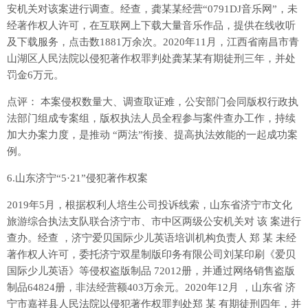
安机关对该案进行调查。经查，龚某某经营“0791DJ音乐网”，未
经著作权人许可，在互联网上下载大量音乐作品，提供在线收听
及下载服务，点击数1881万余次。2020年11月，江西省南昌市青
山湖区人民法院以侵犯著作权罪判处龚某某有期徒刑三年，并处
罚金6万元。
点评： 本案侵权数量大、调查取证难，公安部门会同版权行政执
法部门组成专案组，版权执法人员全程参与案件查办工作，持续
加大办案力度，是推动 “两法”衔接、提高执法效能的一起成功案
例。
6.山东济宁“5·21”侵犯著作权案
2019年5月，根据权利人培生公司投诉线索，山东省济宁市文化
旅游综合执法支队联合济宁市、市中区两级公安机关对 该 案进行
查办。经查 ，济宁爱贝国际少儿英语培训机构负责人 郑 某 未经
著作权人许可，委托济宁双星制版印务有限公司刘某印刷《爱贝
国际少儿英语》等侵权盗版制品 72012册，并通过网络销售盗版
制品64824册，非法经营额403万余元。2020年12月 ，山东省 济
宁市嘉祥县人民法院以侵犯著作权罪判处郑 某 有期徒刑四年，并