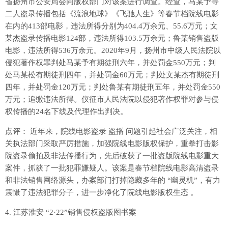
省扬州市公安局会同版权部门对该案进行调查。经查，马某予等
二人盗录传播包括《流浪地球》《飞驰人生》等春节档院线电影
在内的413部电影，违法所得分别为404.4万余元、55.6万元；文
某杰盗录传播电影124部，违法所得103.5万余元；鲁某销售盗版
电影，违法所得536万余元。2020年9月，扬州市中级人民法院以
侵犯著作权罪判处马某予有期徒刑六年，并处罚金550万元；判
处马某松有期徒刑四年，并处罚金60万元；判处文某杰有期徒刑
四年，并处罚金120万元；判处鲁某有期徒刑五年，并处罚金550
万元；追缴违法所得。仪征市人民法院以侵犯著作权罪对参与侵
权传播的24名下线及代理作出判决。
点评： 近年来，院线电影盗录 盗播 问题引起社会广泛关注，相
关执法部门采取严厉措施，加强院线电影版权保护，重拳打击影
院盗录偷拍及非法传播行为，先后破获了一批盗版院线电影重大
案件，抓获了一批犯罪嫌疑人。该案是春节档院线电影高清盗录
和非法销售网络源头，办案部门打掉隐藏多年的 “幽灵机”，有力
震慑了违法犯罪分子，进一步净化了院线电影版权生态 。
4. 江苏淮安 “2·22”销售侵权盗版图书案