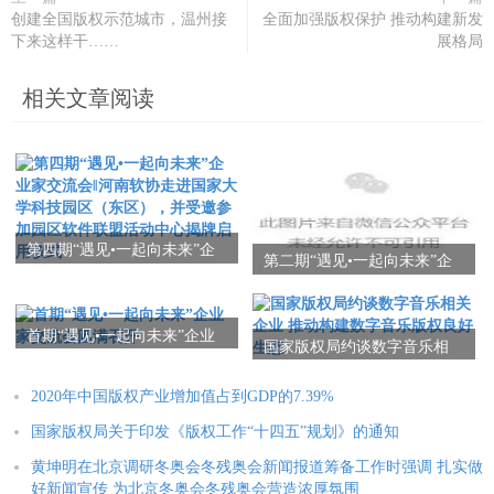
创建全国版权示范城市，温州接
全面加强版权保护 推动构建新发
下来这样干……
展格局
相关文章阅读
第四期“遇见•一起向未来”企
第二期“遇见•一起向未来”企
业家交流会‖河南软协走进国
业家交流会圆满召开
家大学科技园区（东区），
并受邀参加园区软件联盟活
首期“遇见•一起向未来”企业
动中心揭牌启用仪式
国家版权局约谈数字音乐相
家交流会圆满召开
关企业 推动构建数字音乐版
权良好生态
2020年中国版权产业增加值占到GDP的7.39%
国家版权局关于印发《版权工作“十四五”规划》的通知
黄坤明在北京调研冬奥会冬残奥会新闻报道筹备工作时强调 扎实做
好新闻宣传 为北京冬奥会冬残奥会营造浓厚氛围