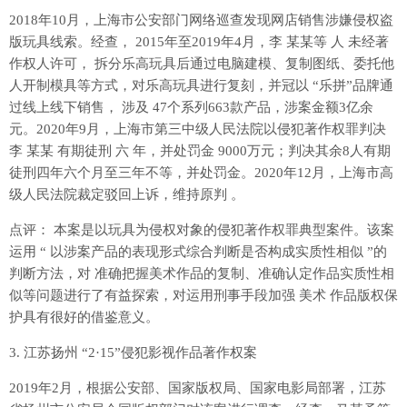
2018年10月，上海市公安部门网络巡查发现网店销售涉嫌侵权盗
版玩具线索。经查， 2015年至2019年4月，李 某某等 人 未经著
作权人许可， 拆分乐高玩具后通过电脑建模、复制图纸、委托他
人开制模具等方式，对乐高玩具进行复刻，并冠以 “乐拼”品牌通
过线上线下销售， 涉及 47个系列663款产品，涉案金额3亿余
元。2020年9月，上海市第三中级人民法院以侵犯著作权罪判决
李 某某 有期徒刑 六 年，并处罚金 9000万元；判决其余8人有期
徒刑四年六个月至三年不等，并处罚金。2020年12月，上海市高
级人民法院裁定驳回上诉，维持原判 。
点评： 本案是以玩具为侵权对象的侵犯著作权罪典型案件。该案
运用 “ 以涉案产品的表现形式综合判断是否构成实质性相似 ”的
判断方法，对 准确把握美术作品的复制、准确认定作品实质性相
似等问题进行了有益探索，对运用刑事手段加强 美术 作品版权保
护具有很好的借鉴意义。
3. 江苏扬州 “2·15”侵犯影视作品著作权案
2019年2月，根据公安部、国家版权局、国家电影局部署，江苏