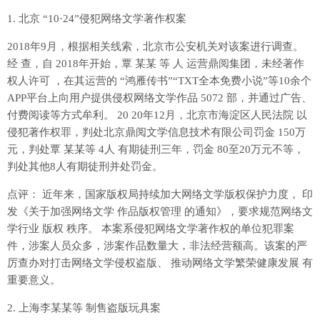
1. 北京 “10·24”侵犯网络文学著作权案
2018年9月，根据相关线索，北京市公安机关对该案进行调查。
经 查，自 2018年开始，覃 某某 等 人 运营鼎阅集团，未经著作
权人许可 ，在其运营的 “鸿雁传书”“TXT全本免费小说”等10余个
APP平台上向用户提供侵权网络文学作品 5072 部，并通过广告、
付费阅读等方式牟利。 20 20年12月，北京市海淀区人民法院 以
侵犯著作权罪，判处北京鼎阅文学信息技术有限公司罚金 150万
元，判处覃 某某等 4人 有期徒刑三年，罚金 80至20万元不等，
判处其他8人有期徒刑并处罚金。
点评： 近年来，国家版权局持续加大网络文学版权保护力度， 印
发《关于加强网络文学 作品版权管理 的通知》，要求规范网络文
学行业 版权 秩序。 本案系侵犯网络文学著作权的单位犯罪案
件，涉案人员众多，涉案作品数量大，非法经营额高。该案的严
厉查办对打击网络文学侵权盗版、 推动网络文学繁荣健康发展 有
重要意义。
2. 上海李某某等 制售盗版玩具案