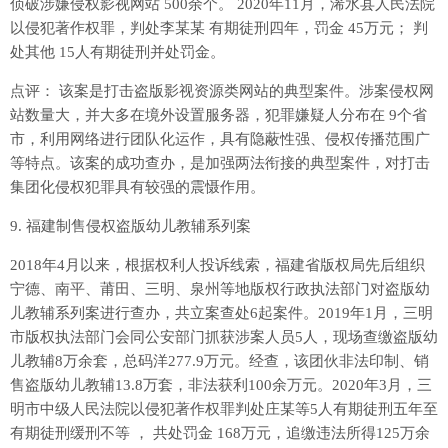
侦破涉嫌侵权影视网站 500余个。 2020年11月，浠水县人民法院
以侵犯著作权罪，判处李某某 有期徒刑四年，罚金 45万元； 判
处其他 15人有期徒刑并处罚金。
点评： 该案是打击盗版影视资源类网站的典型案件。涉案侵权网
站数量大，并大多在境外设置服务器，犯罪嫌疑人分布在 9个省
市，利用网络进行团队化运作，具有隐蔽性强、侵权传播范围广
等特点。该案的成功查办，是加强两法衔接的典型案件，对打击
集团化侵权犯罪具有较强的震慑作用。
9. 福建制售侵权盗版幼儿教辅系列案
2018年4月以来，根据权利人投诉线索，福建省版权局先后组织
宁德、南平、莆田、三明、泉州等地版权行政执法部门对盗版幼
儿教辅系列案进行查办，共立案查处6起案件。2019年1月，三明
市版权执法部门会同公安部门抓获涉案人员5人，现场查缴盗版幼
儿教辅8万余套，总码洋277.9万元。经查，该团伙非法印制、销
售盗版幼儿教辅13.8万套，非法获利100余万元。2020年3月，三
明市中级人民法院以侵犯著作权罪判处庄某等5人有期徒刑五年至
有期徒刑缓刑不等 ， 共处罚金 168万元，追缴违法所得125万余