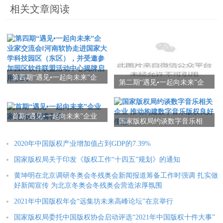
相关文章阅读
第四期“遇见•一起向未来”企
第二期“遇见•一起向未来”企
业家交流会‖河南软协走进国
业家交流会圆满召开
家大学科技园区（东区），
并受邀参加园区软件联盟活
首期“遇见•一起向未来”企业
动中心揭牌启用仪式
国家版权局约谈数字音乐相
家交流会圆满召开
关企业 推动构建数字音乐版
权良好生态
2020年中国版权产业增加值占到GDP的7.39%
国家版权局关于印发《版权工作“十四五”规划》的通知
黄坤明在北京调研冬奥会冬残奥会新闻报道筹备工作时强调 扎实做
好新闻宣传 为北京冬奥会冬残奥会营造浓厚氛围
2021年中国版权年会“远集坊未来高峰论坛”在京举行
国家版权局委托中国版权协会启动评选“2021年中国版权十件大事”