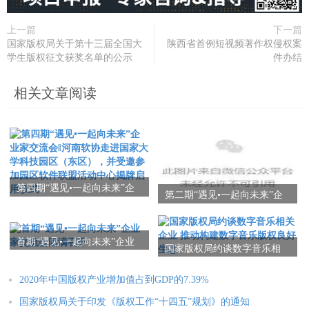
上一篇
下一篇
国家版权局关于第十三届全国大
陕西省首例短视频著作权侵权案
学生版权征文获奖名单的公示
件办结
相关文章阅读
第四期“遇见•一起向未来”企
第二期“遇见•一起向未来”企
业家交流会‖河南软协走进国
业家交流会圆满召开
家大学科技园区（东区），
并受邀参加园区软件联盟活
首期“遇见•一起向未来”企业
动中心揭牌启用仪式
国家版权局约谈数字音乐相
家交流会圆满召开
关企业 推动构建数字音乐版
权良好生态
2020年中国版权产业增加值占到GDP的7.39%
国家版权局关于印发《版权工作“十四五”规划》的通知