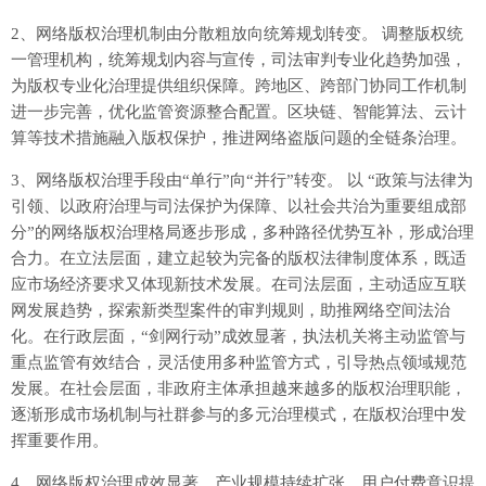
2、网络版权治理机制由分散粗放向统筹规划转变。 调整版权统
一管理机构，统筹规划内容与宣传，司法审判专业化趋势加强，
为版权专业化治理提供组织保障。跨地区、跨部门协同工作机制
进一步完善，优化监管资源整合配置。区块链、智能算法、云计
算等技术措施融入版权保护，推进网络盗版问题的全链条治理。
3、网络版权治理手段由“单行”向“并行”转变。 以 “政策与法律为
引领、以政府治理与司法保护为保障、以社会共治为重要组成部
分”的网络版权治理格局逐步形成，多种路径优势互补，形成治理
合力。在立法层面，建立起较为完备的版权法律制度体系，既适
应市场经济要求又体现新技术发展。在司法层面，主动适应互联
网发展趋势，探索新类型案件的审判规则，助推网络空间法治
化。在行政层面，“剑网行动”成效显著，执法机关将主动监管与
重点监管有效结合，灵活使用多种监管方式，引导热点领域规范
发展。在社会层面，非政府主体承担越来越多的版权治理职能，
逐渐形成市场机制与社群参与的多元治理模式，在版权治理中发
挥重要作用。
4、网络版权治理成效显著，产业规模持续扩张，用户付费意识提