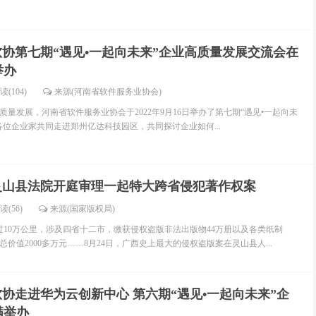
协第七期“遇见•一起向未来”企业高质量发展交流会在
举办
读(104)
来源(河南省软件服务业协会)
量发展，河南省软件服务业协会于2022年9月16日举办了第七期“遇见•一起向未
各位企业家共同走进郑州亿达科技园区，共同探讨企业如何...
灵山县法院开庭审理一起特大跨省侵犯著作权案
读(56)
来源(国家版权局)
超过10万公里，涉及四省十二市，缴获侵权盗版非法出版物44万册以及各类纸制
价值2000多万元……8月24日，广西史上最大的侵权盗版案在灵山县人...
协走进华为云创新中心 第六期“遇见•一起向未来”企
满举办