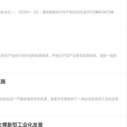
之一。 2022年1—8月，我国新能源汽车产销分别完成397万辆和386万辆，
及相关产业的行动计划和发展政策，争抢元宇宙产业赛道发展先机。值得一提的
之路
了信息化这一千载难逢的历史机遇，探索并长期坚持了一条以信息化和工业化深度
支撑新型工业化发展