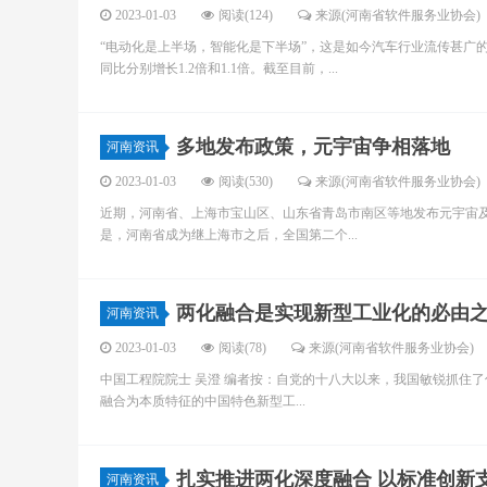
2023-01-03
阅读(124)
来源(河南省软件服务业协会)
“电动化是上半场，智能化是下半场”，这是如今汽车行业流传甚广的金句
同比分别增长1.2倍和1.1倍。截至目前，...
多地发布政策，元宇宙争相落地
河南资讯
2023-01-03
阅读(530)
来源(河南省软件服务业协会)
近期，河南省、上海市宝山区、山东省青岛市南区等地发布元宇宙
是，河南省成为继上海市之后，全国第二个...
两化融合是实现新型工业化的必由
河南资讯
2023-01-03
阅读(78)
来源(河南省软件服务业协会)
中国工程院院士 吴澄 编者按：自党的十八大以来，我国敏锐抓住
融合为本质特征的中国特色新型工...
扎实推进两化深度融合 以标准创新
河南资讯