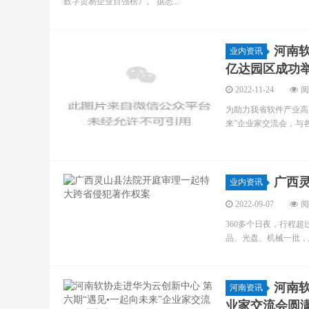
数字贸易企业百强榜》。 据悉...
河南软
业内资讯
亿达园区成功
2022-11-24
阅
为助力我省软件产业高质
来”企业家交流会，与
广西
业内资讯
2022-09-07
阅
360多个日夜，行程
品、光盘、机械一批，总
河南软
河南资讯
业家交流会圆