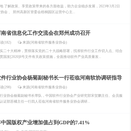
好 地 了解政策、享受政策带来的各方面收益，助力企业稳步发展，2023年3月2日
协会 、 郑州高新区管委会梧桐园区运营中心主...
3河南省信息化工作交流会在郑州成功召开
读(182)
来源(河南省软件服务业协会)
实二十大精神，贯彻落实党的二十大战略部署，找准软件行业工作切入点、结合
国发[2020]8号文件有关政策措施，全面推动软件产业高质量发...
软件行业协会杨菊副秘书长一行莅临河南软协调研指导
读(298)
来源(河南省软件服务业协会)
件行业协会杨菊副秘书长带队，中国软件行业协会产业研究部宋贺鹏主任、会员服
认证部苏橘主任一行四人莅临河南省软件服务业协会调研...
1年中国版权产业增加值占到GDP的7.41%