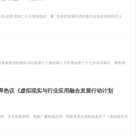
员 赵岩 党的二十大报告指出，要 “坚持把发展经济的着力点放在实体经济上，
经济发展情况的报告28日提请十三届全国人大常委会第三十七次会议审议。报告明
产业界热议《虚拟现实与行业应用融合发展行动计划
、教育部、文化和旅游部、国家广播电视总局、国家体育总局联合发布了《虚拟现实与