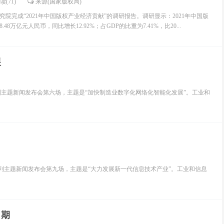
读(71)
来源(国家版权局)
院完成“2021年中国版权产业经济贡献”的调研报告。调研显示：2021年中国版
8万亿元人民币，同比增长12.92%；占GDP的比重为7.41%，比20...
展
系列主题新闻发布会第六场，主题是“加快制造业数字化网络化智能化发展”。工业和
”系列主题新闻发布会第九场，主题是“大力发展新一代信息技术产业”。工业和信息
口期